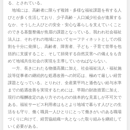
る、とされている。
地域には、高齢者に限らず複雑・多様な福祉課題を有する人
びとが多く生活しており、少子高齢・人口減少社会が進展する
なか、そうした人びとの安全・安心な暮らしを支えていくこと
のできる基盤整備が焦眉の課題となっている。我われ社会福祉
法人は、それぞれの地域においてセーフティネットとしての役
割を十分に発揮し、高齢者、障害者、子ども・子育て世帯を包
括的に支援すること、そして頻発する自然災害への備えをも含
めて地域共生社会の実現を主導していかねばならない。
一方、長きにわたる物価高騰に加え、社会福祉法人・福祉施
設等従事者の継続的な処遇改善への対応は、極めて厳しい経営
課題となっている。とりわけ、全産業平均と遜色ない給与水準
までの処遇改善を実現するためには、早期の財政措置に加え、
現行の報酬改定のあり方そのものの抜本的な見直しが不可欠で
ある。福祉サービス利用者はもとより地域で暮らす人びとの生
活をも守り、働く職員一人ひとりにとって働きがいのある職場
づくりに向けて、経営協組織一丸となった取り組みを継続して
いく必要がある。